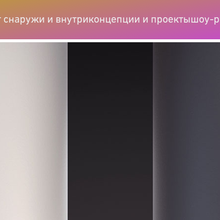
т снаружи и внутри
концепции и проекты
шоу-